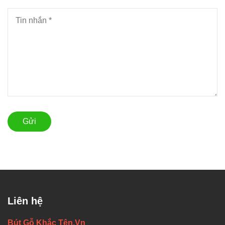
Gửi
Liên hệ
Bút Gỗ Khắc Tên.Vn