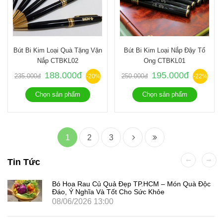
Bút Bi Kim Loại Quà Tặng Vặn
Bút Bi Kim Loại Nắp Đậy Tổ
Nắp CTBKL02
Ong CTBKL01
188.000đ
195.000đ
235.000đ
250.000đ
-20%
-22%
Chọn sản phẩm
Chọn sản phẩm
1
2
3
Tin Tức
Bó Hoa Rau Củ Quả Đẹp TP.HCM – Món Quà Độc
Đáo, Ý Nghĩa Và Tốt Cho Sức Khỏe
08/06/2026 13:00