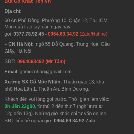
Bút Gỗ Khắc Tên.Vn
Địa chỉ:
60 An Phú Đông, Phường 10, Quận 12, Tp.HCM.
Món quà trao tay, cần ngay hãy
gọi
0377.78.92.45
- 0964.69.34.92
(Zalo/Holine)
+ CN Hà Nội:
ngõ 55 Đỗ Quang, Trung Hoà, Cầu
Giấy, Hà Nội.
SĐT:
0964693492 (Mr Tâm)
Email:
gomocnhan@gmail.com
Xưởng SX Gỗ Mộc Nhân:
Thuận giao 13, khu
phố Hòa Lân 1, Thuận An, Bình Dương.
Khách đến vui lòng gọi trước. Thời gian làm việc:
8h đến 22g00
, từ thứ 2 đến thứ 7 (nghỉ trưa từ
12g đến 13g). Những giờ khác chỉ tư vấn online.
SĐT liên hệ ngoài giờ:
0964.69.34.92 Zalo.