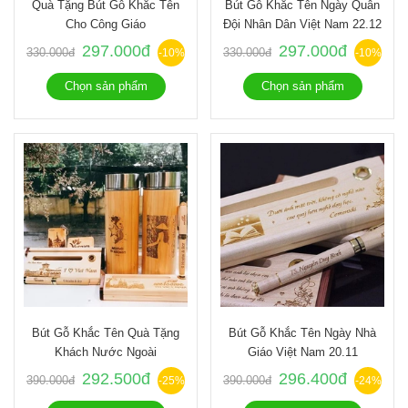
Quà Tặng Bút Gỗ Khắc Tên
Bút Gỗ Khắc Tên Ngày Quân
Cho Công Giáo
Đội Nhân Dân Việt Nam 22.12
297.000đ
297.000đ
330.000đ
330.000đ
-10%
-10%
Chọn sản phẩm
Chọn sản phẩm
Bút Gỗ Khắc Tên Quà Tặng
Bút Gỗ Khắc Tên Ngày Nhà
Khách Nước Ngoài
Giáo Việt Nam 20.11
292.500đ
296.400đ
390.000đ
390.000đ
-25%
-24%