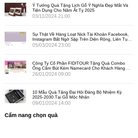
Ý Tưởng Quà Tặng Lịch Gỗ Ý Nghĩa Đẹp Mắt Và
Tiện Dụng Cho Năm Ất Tỵ 2025
03/11/2024 21:00
Sự Thật Về Hàng Loạt Nick Tài Khoản Facebook,
Instagram Bất Ngờ Sập Trên Diện Rộng, Liên Tục
Đăng Xuất Người Dùng Là Gì
05/03/2024 23:00
Công Ty Cổ Phần FIDITOUR Tặng Quà Combo
Ống Cắm Bút Kèm Namecard Cho Khách Hàng Dịp
8/3
26/01/2024 09:00
10 Mẫu Quà Tặng Đại Hội Đảng Bộ Nhiệm Kỳ
2025-2030 Tại Gỗ Mộc Nhân
09/01/2024 14:00
Cẩm nang chọn quà