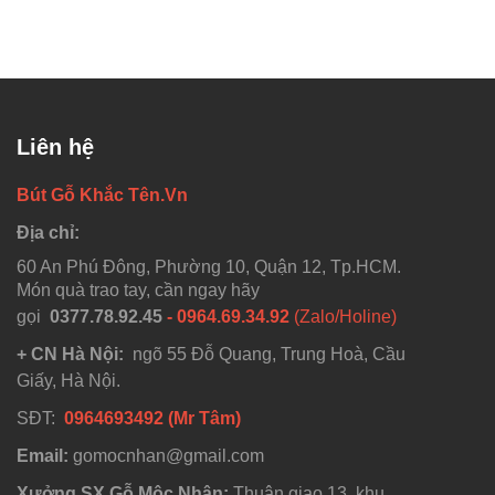
Liên hệ
Bút Gỗ Khắc Tên.Vn
Địa chỉ:
60 An Phú Đông, Phường 10, Quận 12, Tp.HCM.
Món quà trao tay, cần ngay hãy
gọi
0377.78.92.45
- 0964.69.34.92
(Zalo/Holine)
+ CN Hà Nội:
ngõ 55 Đỗ Quang, Trung Hoà, Cầu
Giấy, Hà Nội.
SĐT:
0964693492 (Mr Tâm)
Email:
gomocnhan@gmail.com
Xưởng SX Gỗ Mộc Nhân:
Thuận giao 13, khu