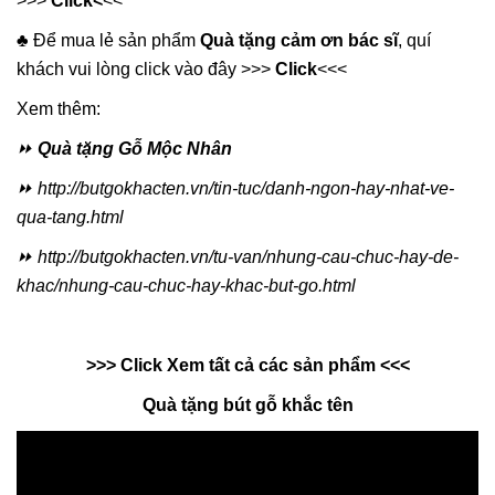
>>>
Click
<
<<
♣️ Để mua lẻ sản phẩm
Quà tặng cảm ơn bác sĩ
, quí
khách vui lòng click vào đây >>>
Click
<<<
Xem thêm:
⏩
Quà tặng Gỗ Mộc Nhân
⏩ http://butgokhacten.vn/tin-tuc/danh-ngon-hay-nhat-ve-
qua-tang.html
⏩ http://butgokhacten.vn/tu-van/nhung-cau-chuc-hay-de-
khac/nhung-cau-chuc-hay-khac-but-go.html
>>> Click Xem tất cả các sản phẩm <<<
Quà tặng bút gỗ khắc tên