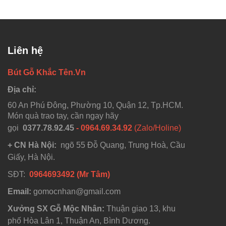
Liên hệ
Bút Gỗ Khắc Tên.Vn
Địa chỉ:
60 An Phú Đông, Phường 10, Quận 12, Tp.HCM.
Món quà trao tay, cần ngay hãy
gọi
0377.78.92.45
- 0964.69.34.92
(Zalo/Holine)
+ CN Hà Nội:
ngõ 55 Đỗ Quang, Trung Hoà, Cầu
Giấy, Hà Nội.
SĐT:
0964693492 (Mr Tâm)
Email:
gomocnhan@gmail.com
Xưởng SX Gỗ Mộc Nhân:
Thuận giao 13, khu
phố Hòa Lân 1, Thuận An, Bình Dương.