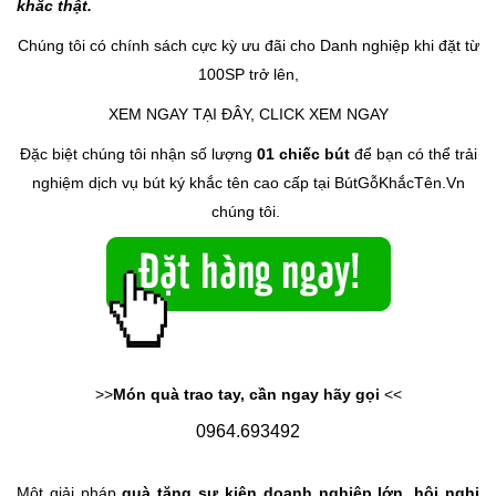
khắc thật.
Chúng tôi có chính sách cực kỳ ưu đãi cho Danh nghiệp khi đặt từ
100SP trở lên,
XEM NGAY TẠI ĐÂY, CLICK XEM NGAY
Đặc biệt chúng tôi nhận số lượng
01 chiếc bút
để bạn có thể trải
nghiệm dịch vụ bút ký khắc tên cao cấp tại BútGỗKhắcTên.Vn
chúng tôi.
>>
Món quà trao tay, cần ngay hãy gọi
<<
0964.693492
Một giải pháp
quà tặng sự kiện doanh nghiệp lớn
,
hội nghị