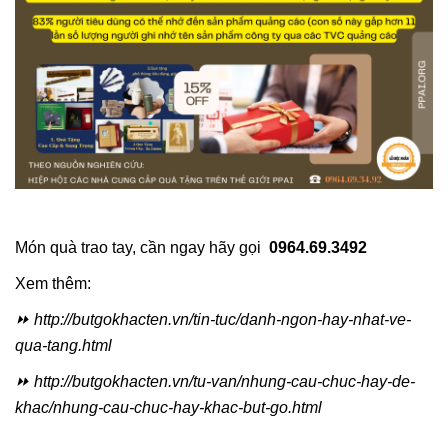
Món quà trao tay, cần ngay hãy gọi
0964.69.3492
Xem thêm:
⏩ http://butgokhacten.vn/tin-tuc/danh-ngon-hay-nhat-ve-
qua-tang.html
⏩ http://butgokhacten.vn/tu-van/nhung-cau-chuc-hay-de-
khac/nhung-cau-chuc-hay-khac-but-go.html