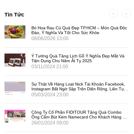
Tin Tức
Bó Hoa Rau Củ Quả Đẹp TP.HCM – Món Quà Độc
Đáo, Ý Nghĩa Và Tốt Cho Sức Khỏe
08/06/2026 13:00
Ý Tưởng Quà Tặng Lịch Gỗ Ý Nghĩa Đẹp Mắt Và
Tiện Dụng Cho Năm Ất Tỵ 2025
03/11/2024 21:00
Sự Thật Về Hàng Loạt Nick Tài Khoản Facebook,
Instagram Bất Ngờ Sập Trên Diện Rộng, Liên Tục
Đăng Xuất Người Dùng Là Gì
05/03/2024 23:00
Công Ty Cổ Phần FIDITOUR Tặng Quà Combo
Ống Cắm Bút Kèm Namecard Cho Khách Hàng Dịp
8/3
26/01/2024 09:00