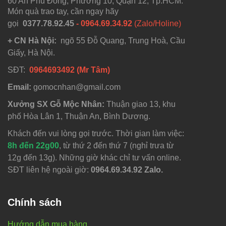
60 An Phú Đông, Phường 10, Quận 12, Tp.HCM.
Món quà trao tay, cần ngay hãy
gọi
0377.78.92.45
- 0964.69.34.92
(Zalo/Holine)
+ CN Hà Nội:
ngõ 55 Đỗ Quang, Trung Hoà, Cầu
Giấy, Hà Nội.
SĐT:
0964693492 (Mr Tâm)
Email:
gomocnhan@gmail.com
Xưởng SX Gỗ Mộc Nhân:
Thuận giao 13, khu
phố Hòa Lân 1, Thuận An, Bình Dương.
Khách đến vui lòng gọi trước. Thời gian làm việc:
8h đến 22g00
, từ thứ 2 đến thứ 7 (nghỉ trưa từ
12g đến 13g). Những giờ khác chỉ tư vấn online.
SĐT liên hệ ngoài giờ:
0964.69.34.92 Zalo.
Chính sách
Hướng dẫn mua hàng