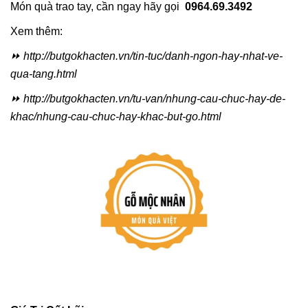
Món quà trao tay, cần ngay hãy gọi
0964.69.3492
Xem thêm:
⏩ http://butgokhacten.vn/tin-tuc/danh-ngon-hay-nhat-ve-
qua-tang.html
⏩ http://butgokhacten.vn/tu-van/nhung-cau-chuc-hay-de-
khac/nhung-cau-chuc-hay-khac-but-go.html