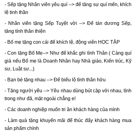
- Sếp tặng Nhân viên yêu quí --> để tăng sự quí mến, khích
lệ tinh thần
- Nhân viên tặng Sếp Tuyệt vời --> Để tán dương Sếp,
tăng tính thân thiện
- Bố mẹ tặng con cái để khích lệ, động viên HỌC TẬP
- Con tặng Bố Mẹ--> Như để khắc ghi tình Thân ( Càng quí
giá nếu Bố mẹ là Doanh Nhân hay Nhà giáo, Kiến trúc, Kỹ
sư, Luật sư...)
- Bạn bè tặng nhau --> Để biểu lộ tình thân hữu
- Tặng người yêu --> Yêu nhau dùng bút cặp với nhau, tình
trong như đã, mặt ngoài chẳng e!
- Các doanh nghiệp muốn tri ân khách hàng của mình
- Làm quà tặng khuyến mãi để thúc đẩy khách hàng mua
sản phẩm chính