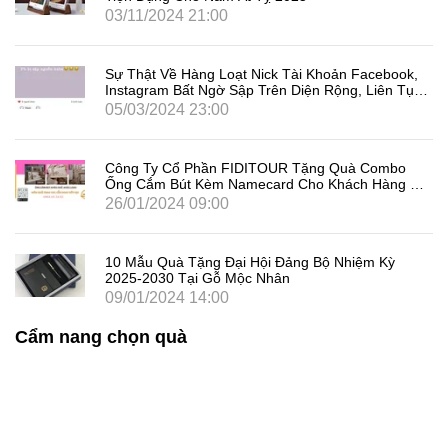
03/11/2024 21:00
Sự Thật Về Hàng Loạt Nick Tài Khoản Facebook,
Instagram Bất Ngờ Sập Trên Diện Rộng, Liên Tục
Đăng Xuất Người Dùng Là Gì
05/03/2024 23:00
Công Ty Cổ Phần FIDITOUR Tặng Quà Combo
Ống Cắm Bút Kèm Namecard Cho Khách Hàng Dịp
8/3
26/01/2024 09:00
10 Mẫu Quà Tặng Đại Hội Đảng Bộ Nhiệm Kỳ
2025-2030 Tại Gỗ Mộc Nhân
09/01/2024 14:00
Cẩm nang chọn quà