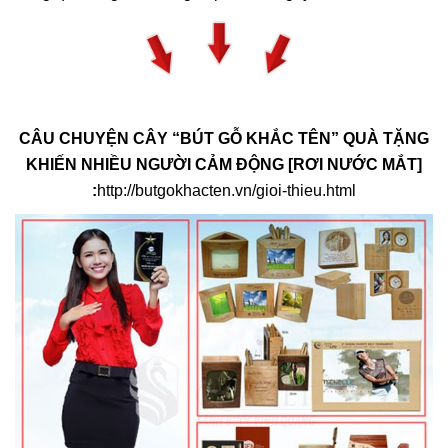
CÂU CHUYỆN CÂY “BÚT GỖ KHẮC TÊN” QUÀ TẶNG
KHIẾN NHIỀU NGƯỜI CẢM ĐỘNG [RƠI NƯỚC MẮT]
:
http://butgokhacten.vn/gioi-thieu.html