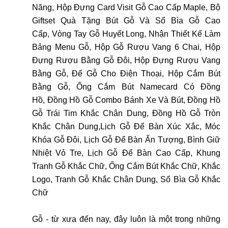
Năng
,
Hộp Đựng Card Visit Gỗ Cao Cấp Maple
,
Bộ
Giftset Quà Tặng Bút Gỗ Và Sổ Bìa Gỗ Cao
Cấp
,
Vòng Tay Gỗ Huyết Long
,
Nhận Thiết Kế Làm
Bảng Menu Gỗ
,
Hộp Gỗ Rượu Vang 6 Chai
,
Hộp
Đựng Rượu Bằng Gỗ Đôi
,
Hộp Đựng Rượu Vang
Bằng Gỗ
,
Đế Gỗ Cho Điện Thoại
,
Hộp Cắm Bút
Bằng Gỗ
,
Ống Cắm Bút Namecard Có Đồng
Hồ
,
Đồng Hồ Gỗ Combo Bánh Xe Và Bút
,
Đồng Hồ
Gỗ Trái Tim Khắc Chân Dung
,
Đồng Hồ Gỗ Tròn
Khắc Chân Dung
,
Lịch Gỗ Để Bàn Xúc Xắc
,
Móc
Khóa Gỗ Đôi
,
Lịch Gỗ Để Bàn Ấn Tượng
,
Bình Giữ
Nhiệt Vỏ Tre
,
Lịch Gỗ Để Bàn Cao Cấp
,
Khung
Tranh Gỗ Khắc Chữ
,
Ống Cắm Bút Khắc Chữ, Khắc
Logo
,
Tranh Gỗ Khắc Chân Dung
,
Sổ Bìa Gỗ Khắc
Chữ
Gỗ - từ xưa đến nay, đây luôn là một trong những