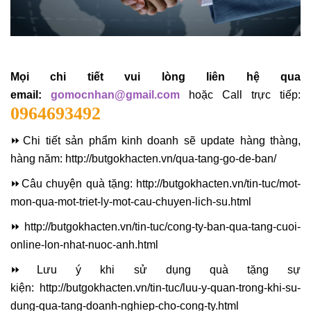
Mọi chi tiết vui lòng liên hệ qua
email:
g
omocnhan@gmail.com
hoặc Call trực tiếp:
0964693492
⏩
Chi tiết sản phẩm kinh doanh sẽ update hàng thàng,
hàng năm:
http://butgokhacten.vn/qua-tang-go-de-ban/
⏩
Câu chuyện quà tặng:
http://butgokhacten.vn/tin-tuc/mot-
mon-qua-mot-triet-ly-mot-cau-chuyen-lich-su.html
⏩
http://butgokhacten.vn/tin-tuc/cong-ty-ban-qua-tang-cuoi-
online-lon-nhat-nuoc-anh.html
⏩
Lưu ý khi sử dụng quà tặng sự
kiện:
http://butgokhacten.vn/tin-tuc/luu-y-quan-trong-khi-su-
dung-qua-tang-doanh-nghiep-cho-cong-ty.html