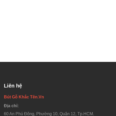
Liên hệ
Bút Gỗ Khắc Tên.Vn
Địa chỉ:
60 An Phú Đông, Phường 10, Quận 12, Tp.HCM.