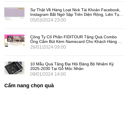
Sự Thật Về Hàng Loạt Nick Tài Khoản Facebook,
Instagram Bất Ngờ Sập Trên Diện Rộng, Liên Tục
Đăng Xuất Người Dùng Là Gì
05/03/2024 23:00
Công Ty Cổ Phần FIDITOUR Tặng Quà Combo
Ống Cắm Bút Kèm Namecard Cho Khách Hàng Dịp
8/3
26/01/2024 09:00
10 Mẫu Quà Tặng Đại Hội Đảng Bộ Nhiệm Kỳ
2025-2030 Tại Gỗ Mộc Nhân
09/01/2024 14:00
Cẩm nang chọn quà