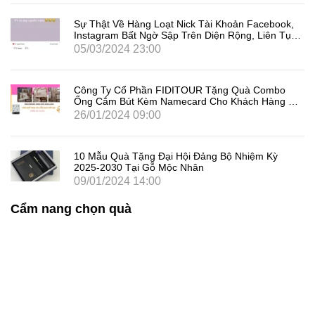
Sự Thật Về Hàng Loạt Nick Tài Khoản Facebook,
Instagram Bất Ngờ Sập Trên Diện Rộng, Liên Tục
Đăng Xuất Người Dùng Là Gì
05/03/2024 23:00
Công Ty Cổ Phần FIDITOUR Tặng Quà Combo
Ống Cắm Bút Kèm Namecard Cho Khách Hàng Dịp
8/3
26/01/2024 09:00
10 Mẫu Quà Tặng Đại Hội Đảng Bộ Nhiệm Kỳ
2025-2030 Tại Gỗ Mộc Nhân
09/01/2024 14:00
Cẩm nang chọn quà