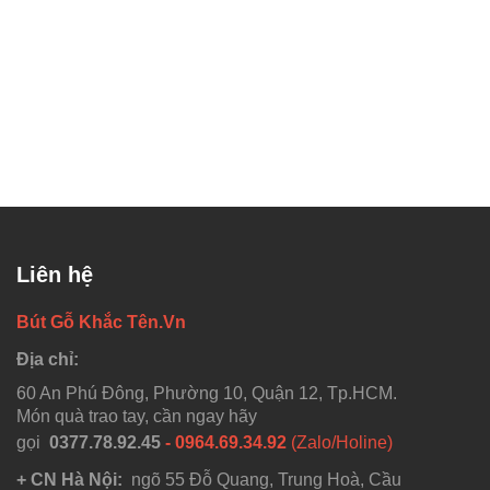
Liên hệ
Bút Gỗ Khắc Tên.Vn
Địa chỉ:
60 An Phú Đông, Phường 10, Quận 12, Tp.HCM.
Món quà trao tay, cần ngay hãy
gọi
0377.78.92.45
- 0964.69.34.92
(Zalo/Holine)
+ CN Hà Nội:
ngõ 55 Đỗ Quang, Trung Hoà, Cầu