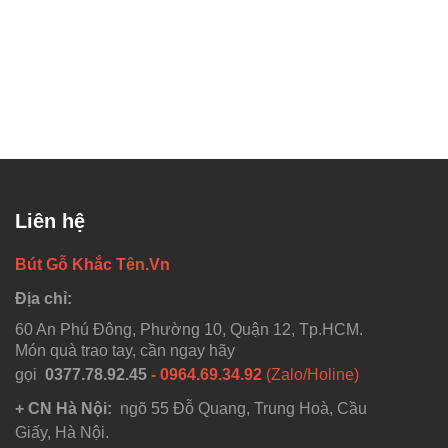
Liên hệ
Bút Gỗ Khắc Tên.Vn
Địa chỉ:
60 An Phú Đông, Phường 10, Quận 12, Tp.HCM.
Món quà trao tay, cần ngay hãy
gọi
0377.78.92.45
- 0964.69.34.92
(Zalo/Holine)
+ CN Hà Nội:
ngõ 55 Đỗ Quang, Trung Hoà, Cầu
Giấy, Hà Nội.