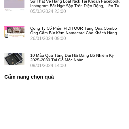
Sự Thật Về Hàng Loạt Nick Tài Khoản Facebook,
Instagram Bất Ngờ Sập Trên Diện Rộng, Liên Tục
Đăng Xuất Người Dùng Là Gì
05/03/2024 23:00
Công Ty Cổ Phần FIDITOUR Tặng Quà Combo
Ống Cắm Bút Kèm Namecard Cho Khách Hàng Dịp
8/3
26/01/2024 09:00
10 Mẫu Quà Tặng Đại Hội Đảng Bộ Nhiệm Kỳ
2025-2030 Tại Gỗ Mộc Nhân
09/01/2024 14:00
Cẩm nang chọn quà