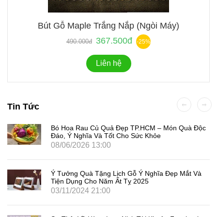
Bút Gỗ Maple Trắng Nắp (Ngòi Máy)
367.500đ
490.000đ
-25%
Liên hệ
Tin Tức
Bó Hoa Rau Củ Quả Đẹp TP.HCM – Món Quà Độc
Đáo, Ý Nghĩa Và Tốt Cho Sức Khỏe
08/06/2026 13:00
Ý Tưởng Quà Tặng Lịch Gỗ Ý Nghĩa Đẹp Mắt Và
Tiện Dụng Cho Năm Ất Tỵ 2025
03/11/2024 21:00