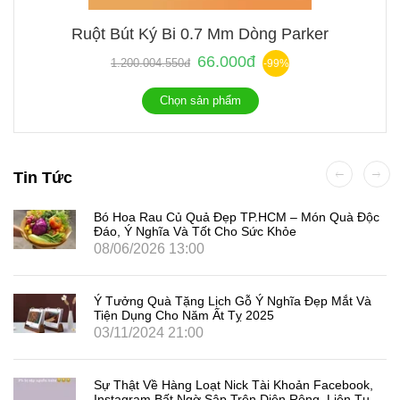
Ruột Bút Ký Bi 0.7 Mm Dòng Parker
66.000đ
1.200.004.550đ
-99%
Chọn sản phẩm
Tin Tức
Bó Hoa Rau Củ Quả Đẹp TP.HCM – Món Quà Độc
Đáo, Ý Nghĩa Và Tốt Cho Sức Khỏe
08/06/2026 13:00
Ý Tưởng Quà Tặng Lịch Gỗ Ý Nghĩa Đẹp Mắt Và
Tiện Dụng Cho Năm Ất Tỵ 2025
03/11/2024 21:00
Sự Thật Về Hàng Loạt Nick Tài Khoản Facebook,
Instagram Bất Ngờ Sập Trên Diện Rộng, Liên Tục