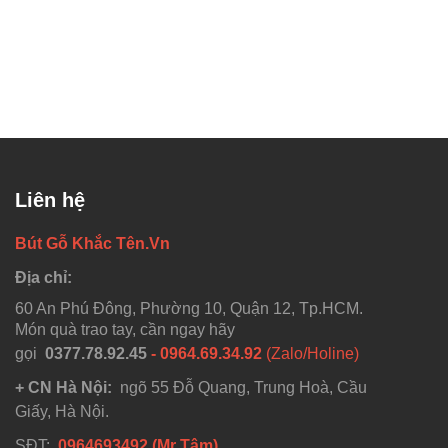
Liên hệ
Bút Gỗ Khắc Tên.Vn
Địa chỉ:
60 An Phú Đông, Phường 10, Quận 12, Tp.HCM.
Món quà trao tay, cần ngay hãy
gọi
0377.78.92.45
- 0964.69.34.92
(Zalo/Holine)
+ CN Hà Nội:
ngõ 55 Đỗ Quang, Trung Hoà, Cầu
Giấy, Hà Nội.
SĐT:
0964693492 (Mr Tâm)