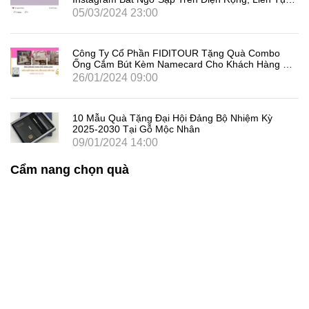
Đăng Xuất Người Dùng Là Gì
05/03/2024 23:00
Công Ty Cổ Phần FIDITOUR Tặng Quà Combo
Ống Cắm Bút Kèm Namecard Cho Khách Hàng Dịp
8/3
26/01/2024 09:00
10 Mẫu Quà Tặng Đại Hội Đảng Bộ Nhiệm Kỳ
2025-2030 Tại Gỗ Mộc Nhân
09/01/2024 14:00
Cẩm nang chọn quà