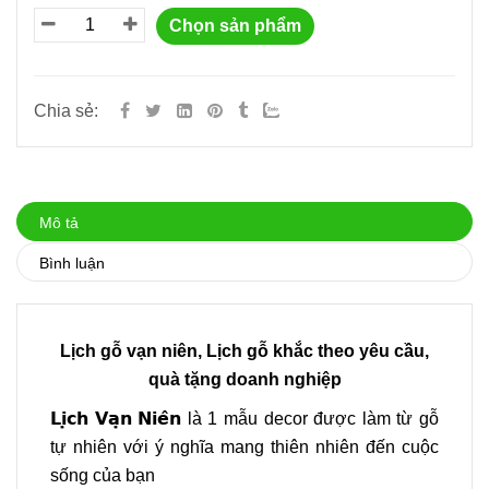
Chọn sản phẩm
Chia sẻ:
Mô tả
Bình luận
Lịch gỗ vạn niên, Lịch gỗ khắc theo yêu cầu,
quà tặng doanh nghiệp
𝗟𝗶̣𝗰𝗵 𝗩𝗮̣𝗻 𝗡𝗶𝗲̂𝗻
là 1 mẫu decor được làm từ gỗ
tự nhiên với ý nghĩa mang thiên nhiên đến cuộc
sống của bạn