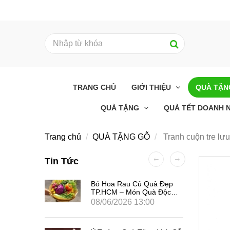
TRANG CHỦ
GIỚI THIỆU
QUÀ TẶ
QUÀ TẶNG
QUÀ TẾT DOANH N
Trang chủ
QUÀ TẶNG GỖ
Tranh cuộn tre lư
Tin Tức
i Khi
Bó Hoa Rau Củ Quả Đẹp
t Sự
TP.HCM – Món Quà Độc
Đáo, Ý Nghĩa Và Tốt Cho
08/06/2026 13:00
Sức Khỏe