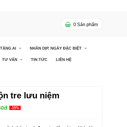
0
Sản phẩm
 TẶNG AI
NHÂN DỊP, NGÀY ĐẶC BIỆT
TƯ VẤN
TIN TỨC
LIÊN HỆ
ộn tre lưu niệm
uả Đẹp
Ý Tưởng Thông Thái Khi
à Độc
Chọn Quà Tặng Tết Sự
50đ
-15%
ốt Cho
Kiện Doanh Nghiệp
0
29/11/2023 10:00