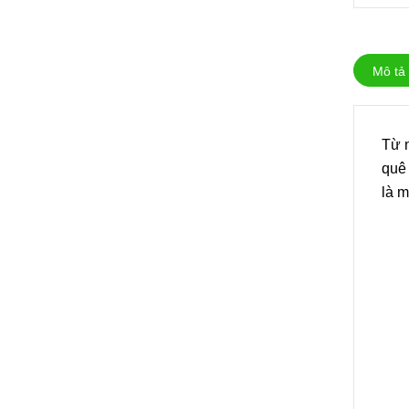
Mô tả
Từ n
quê
là 