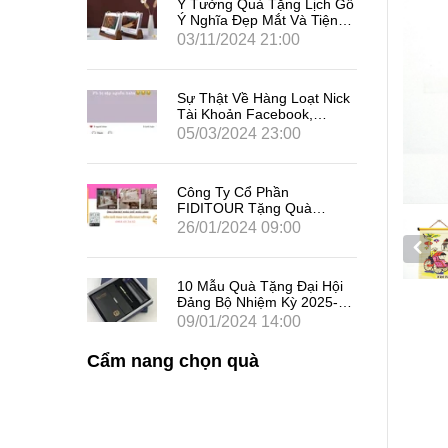
travel
Ý Tưởng Quà Tặng Lịch Gỗ
u Trong
Ý Nghĩa Đẹp Mắt Và Tiện
 Hội Diễn
Dụng Cho Năm Ất Tỵ 2025
0
03/11/2024 21:00
Mừng 27
ế Khoa
Sự Thật Về Hàng Loạt Nick
iên
Tài Khoản Facebook,
 Tặng
Instagram Bất Ngờ Sập
0
05/03/2024 23:00
̀ Đối
Trên Diện Rộng, Liên Tục
Đăng Xuất Người Dùng Là
Gì
Công Ty Cổ Phần
FIDITOUR Tặng Quà
Combo Ống Cắm Bút Kèm
26/01/2024 09:00
Namecard Cho Khách Hàng
Dịp 8/3
10 Mẫu Quà Tặng Đại Hội
Đảng Bộ Nhiệm Kỳ 2025-
2030 Tại Gỗ Mộc Nhân
09/01/2024 14:00
Cẩm nang chọn quà