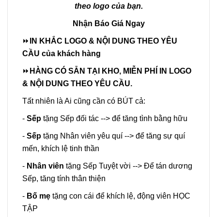
theo logo của bạn.
Nhận Báo Giá Ngay
⏩
IN
KHẮC LOGO & NỘI DUNG THEO YÊU
CẦU của khách hàng
⏩
HÀNG CÓ SẴN TẠI KHO, MIỄN PHÍ IN LOGO
& NỘI DUNG THEO YÊU CẦU.
Tất nhiên là Ai cũng cần có BÚT cả:
-
Sếp
tặng Sếp đối tác --> để tăng tình bằng hữu
-
Sếp
tặng Nhân viên yêu quí --> để tăng sự quí
mến, khích lệ tinh thần
-
Nhân viên
tặng Sếp Tuyệt vời --> Để tán dương
Sếp, tăng tính thân thiện
-
Bố mẹ
tặng con cái để khích lệ, động viên HỌC
TẬP