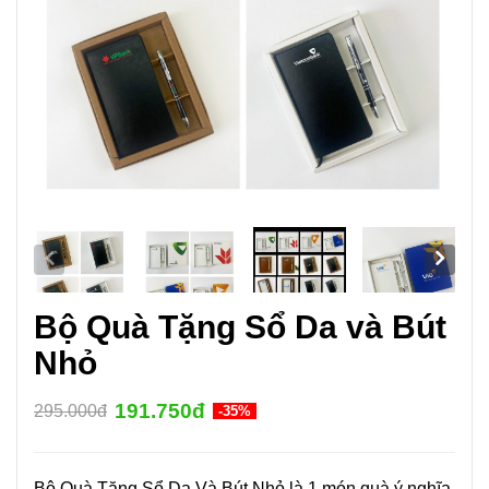
Bộ Quà Tặng Sổ Da và Bút
Nhỏ
191.750đ
295.000đ
-35%
Bộ Quà Tặng Sổ Da Và Bút Nhỏ là 1 món quà ý nghĩa