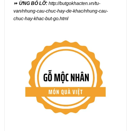
⏩
ỪNG BỎ LỠ:
http://butgokhacten.vn/tu-
van/nhung-cau-chuc-hay-de-khac/nhung-cau-
chuc-hay-khac-but-go.html