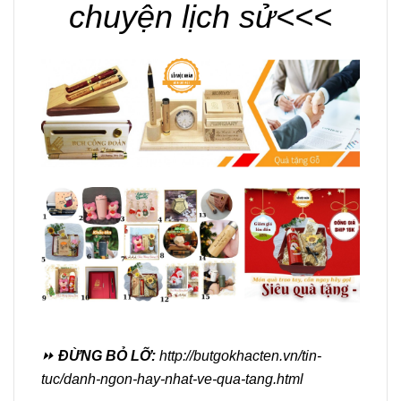
chuyện lịch sử<<<
⏩
ĐỪNG BỎ LỠ:
http://butgokhacten.vn/tin-
tuc/danh-ngon-hay-nhat-ve-qua-tang.html