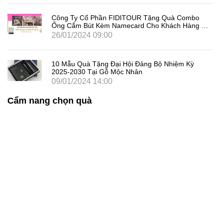
Công Ty Cổ Phần FIDITOUR Tặng Quà Combo
Ống Cắm Bút Kèm Namecard Cho Khách Hàng Dịp
8/3
26/01/2024 09:00
10 Mẫu Quà Tặng Đại Hội Đảng Bộ Nhiệm Kỳ
2025-2030 Tại Gỗ Mộc Nhân
09/01/2024 14:00
Cẩm nang chọn quà