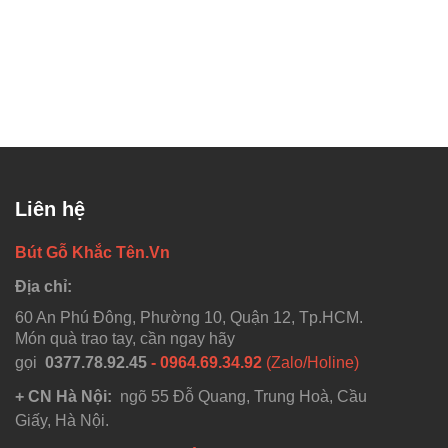
Liên hệ
Bút Gỗ Khắc Tên.Vn
Địa chỉ:
60 An Phú Đông, Phường 10, Quận 12, Tp.HCM.
Món quà trao tay, cần ngay hãy
gọi
0377.78.92.45
- 0964.69.34.92
(Zalo/Holine)
+ CN Hà Nội:
ngõ 55 Đỗ Quang, Trung Hoà, Cầu
Giấy, Hà Nội.