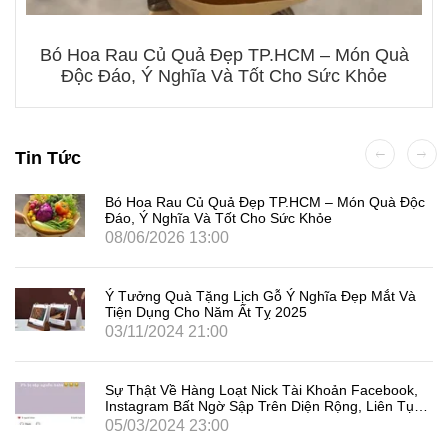
Bó Hoa Rau Củ Quả Đẹp TP.HCM – Món Quà
Độc Đáo, Ý Nghĩa Và Tốt Cho Sức Khỏe
Tin Tức
Bó Hoa Rau Củ Quả Đẹp TP.HCM – Món Quà Độc
Đáo, Ý Nghĩa Và Tốt Cho Sức Khỏe
08/06/2026 13:00
Ý Tưởng Quà Tặng Lịch Gỗ Ý Nghĩa Đẹp Mắt Và
Tiện Dụng Cho Năm Ất Tỵ 2025
03/11/2024 21:00
Sự Thật Về Hàng Loạt Nick Tài Khoản Facebook,
Instagram Bất Ngờ Sập Trên Diện Rộng, Liên Tục
Đăng Xuất Người Dùng Là Gì
05/03/2024 23:00