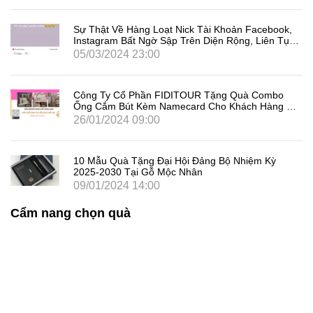
Sự Thật Về Hàng Loạt Nick Tài Khoản Facebook,
Instagram Bất Ngờ Sập Trên Diện Rộng, Liên Tục
Đăng Xuất Người Dùng Là Gì
05/03/2024 23:00
Công Ty Cổ Phần FIDITOUR Tặng Quà Combo
Ống Cắm Bút Kèm Namecard Cho Khách Hàng Dịp
8/3
26/01/2024 09:00
10 Mẫu Quà Tặng Đại Hội Đảng Bộ Nhiệm Kỳ
2025-2030 Tại Gỗ Mộc Nhân
09/01/2024 14:00
Cẩm nang chọn quà