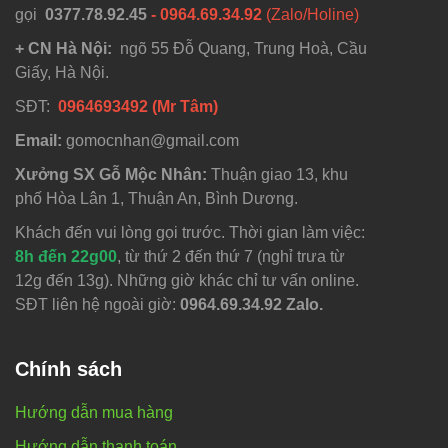
gọi
0377.78.92.45
- 0964.69.34.92
(Zalo/Holine)
+ CN Hà Nội:
ngõ 55 Đỗ Quang, Trung Hoà, Cầu
Giấy, Hà Nội.
SĐT:
0964693492 (Mr Tâm)
Email:
gomocnhan@gmail.com
Xưởng SX Gỗ Mộc Nhân:
Thuận giao 13, khu
phố Hòa Lân 1, Thuận An, Bình Dương.
Khách đến vui lòng gọi trước. Thời gian làm việc:
8h đến 22g00
, từ thứ 2 đến thứ 7 (nghỉ trưa từ
12g đến 13g). Những giờ khác chỉ tư vấn online.
SĐT liên hệ ngoài giờ:
0964.69.34.92 Zalo.
Chính sách
Hướng dẫn mua hàng
Hướng dẫn thanh toán