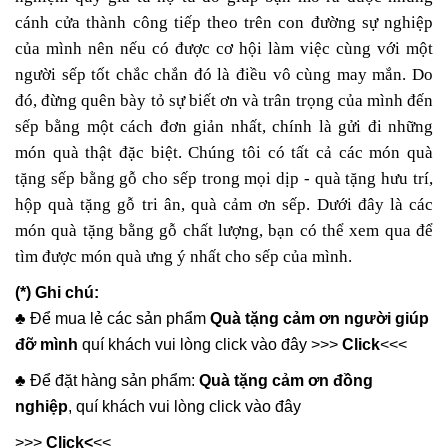
cánh cửa thành công tiếp theo trên con đường sự nghiệp
của mình nên nếu có được cơ hội làm việc cùng với một
người sếp tốt chắc chắn đó là điều vô cùng may mắn. Do
đó, đừng quên bày tỏ sự biết ơn và trân trọng của mình đến
sếp bằng một cách đơn giản nhất, chính là gửi đi những
món quà thật đặc biệt. Chúng tôi có tất cả các món quà
tặng sếp bằng gỗ cho sếp trong mọi dịp - quà tặng hưu trí,
hộp quà tặng gỗ tri ân, quà cảm ơn sếp. Dưới đây là các
món quà tặng bằng gỗ chất lượng, bạn có thể xem qua để
tìm được món quà ưng ý nhất cho sếp của mình.
(*) Ghi chú:
♣️ Để mua lẻ các sản phẩm
Quà tặng cảm ơn người giúp
đỡ mình
quí khách vui lòng click vào đây >>>
Click
<<<
♣️ Để đặt hàng sản phẩm:
Quà tặng cảm ơn đồng
nghiệp
, quí khách vui lòng click vào đây
>>>
Click
<
<<