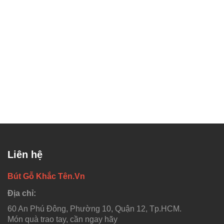
Liên hệ
Bút Gỗ Khắc Tên.Vn
Địa chỉ:
60 An Phú Đông, Phường 10, Quận 12, Tp.HCM.
Món quà trao tay, cần ngay hãy