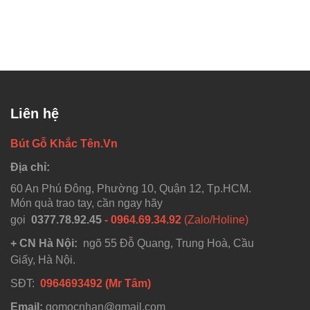
Liên hệ
Bút Gỗ Khắc Tên.Vn
Địa chỉ:
60 An Phú Đông, Phường 10, Quận 12, Tp.HCM.
Món quà trao tay, cần ngay hãy
gọi
0377.78.92.45
- 0964.69.34.92
(Zalo/Holine)
+ CN Hà Nội:
ngõ 55 Đỗ Quang, Trung Hoà, Cầu
Giấy, Hà Nội.
SĐT:
0964693492 (Mr Tâm)
Email:
gomocnhan@gmail.com