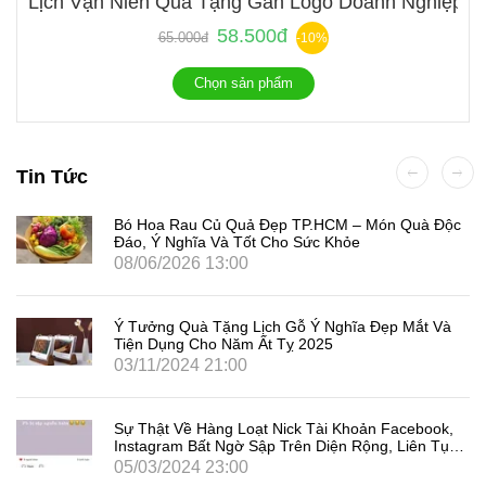
Lịch Vạn Niên Quà Tặng Gắn Logo Doanh Nghiệp
58.500đ
65.000đ
-10%
Chọn sản phẩm
Tin Tức
Bó Hoa Rau Củ Quả Đẹp TP.HCM – Món Quà Độc
Đáo, Ý Nghĩa Và Tốt Cho Sức Khỏe
08/06/2026 13:00
Ý Tưởng Quà Tặng Lịch Gỗ Ý Nghĩa Đẹp Mắt Và
Tiện Dụng Cho Năm Ất Tỵ 2025
03/11/2024 21:00
Sự Thật Về Hàng Loạt Nick Tài Khoản Facebook,
Instagram Bất Ngờ Sập Trên Diện Rộng, Liên Tục
Đăng Xuất Người Dùng Là Gì
05/03/2024 23:00