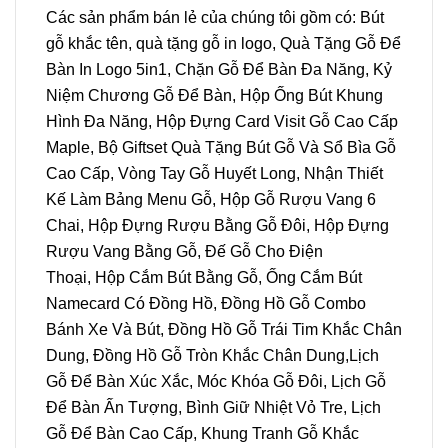
Các sản phẩm bán lẻ của chúng tôi gồm có: Bút
gỗ khắc tên, quà tặng gỗ in logo,
Quà Tặng Gỗ Để
Bàn In Logo 5in1
,
Chặn Gỗ Để Bàn Đa Năng
,
Kỷ
Niệm Chương Gỗ Để Bàn
,
Hộp Ống Bút Khung
Hình Đa Năng
,
Hộp Đựng Card Visit Gỗ Cao Cấp
Maple
,
Bộ Giftset Quà Tặng Bút Gỗ Và Sổ Bìa Gỗ
Cao Cấp
,
Vòng Tay Gỗ Huyết Long
,
Nhận Thiết
Kế Làm Bảng Menu Gỗ
,
Hộp Gỗ Rượu Vang 6
Chai
,
Hộp Đựng Rượu Bằng Gỗ Đôi
,
Hộp Đựng
Rượu Vang Bằng Gỗ
,
Đế Gỗ Cho Điện
Thoại
,
Hộp Cắm Bút Bằng Gỗ
,
Ống Cắm Bút
Namecard Có Đồng Hồ
,
Đồng Hồ Gỗ Combo
Bánh Xe Và Bút
,
Đồng Hồ Gỗ Trái Tim Khắc Chân
Dung
,
Đồng Hồ Gỗ Tròn Khắc Chân Dung
,
Lịch
Gỗ Để Bàn Xúc Xắc
,
Móc Khóa Gỗ Đôi
,
Lịch Gỗ
Để Bàn Ấn Tượng
,
Bình Giữ Nhiệt Vỏ Tre
,
Lịch
Gỗ Để Bàn Cao Cấp
,
Khung Tranh Gỗ Khắc