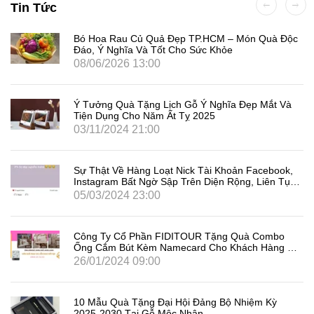
Tin Tức
Bó Hoa Rau Củ Quả Đẹp TP.HCM – Món Quà Độc
Đáo, Ý Nghĩa Và Tốt Cho Sức Khỏe
08/06/2026 13:00
Ý Tưởng Quà Tặng Lịch Gỗ Ý Nghĩa Đẹp Mắt Và
Tiện Dụng Cho Năm Ất Tỵ 2025
03/11/2024 21:00
Sự Thật Về Hàng Loạt Nick Tài Khoản Facebook,
Instagram Bất Ngờ Sập Trên Diện Rộng, Liên Tục
Đăng Xuất Người Dùng Là Gì
05/03/2024 23:00
Công Ty Cổ Phần FIDITOUR Tặng Quà Combo
Ống Cắm Bút Kèm Namecard Cho Khách Hàng Dịp
8/3
26/01/2024 09:00
10 Mẫu Quà Tặng Đại Hội Đảng Bộ Nhiệm Kỳ
2025-2030 Tại Gỗ Mộc Nhân