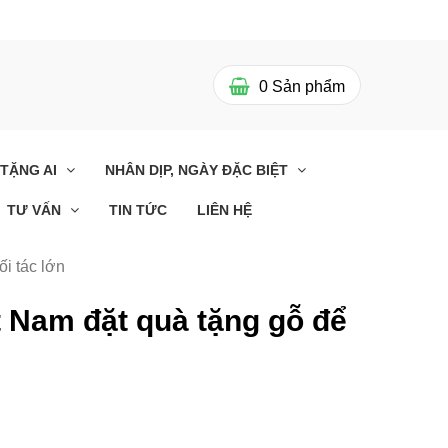
0
Sản phẩm
 TẶNG AI
NHÂN DỊP, NGÀY ĐẶC BIỆT
TƯ VẤN
TIN TỨC
LIÊN HỆ
i tác lớn
 Nam đặt quà tặng gỗ để
uả Đẹp
Ý Tưởng Thông Thái Khi
à Độc
Chọn Quà Tặng Tết Sự
ốt Cho
Kiện Doanh Nghiệp
0
29/11/2023 10:00