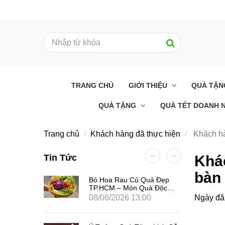
TRANG CHỦ
GIỚI THIỆU
QUÀ TẶ
QUÀ TẶNG
QUÀ TẾT DOANH N
Trang chủ
Khách hàng đã thực hiện
Khách hà
Tin Tức
Khá
bàn 
i Khi
Bó Hoa Rau Củ Quả Đẹp
t Sự
TP.HCM – Món Quà Độc
Đáo, Ý Nghĩa Và Tốt Cho
08/06/2026 13:00
Ngày đă
Sức Khỏe