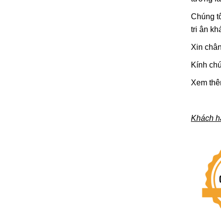
Chúng t
tri ân kh
Xin chân
Kính chu
Xem thêm 
Khách h