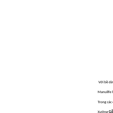
Với bề dà
Manulife 
Trong các 
Xưởng
Gô