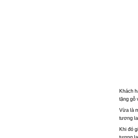
Khách ha
tặng gỗ 
Vừa là 
tương la
Khi đó g
tương la