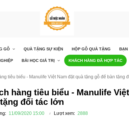
NG GỖ
QUÀ TẶNG SỰ KIỆN
HỘP GỖ QUÀ TẶNG
BẠN
GHIỆP
BÀI HỌC GIÁ TRỊ
KHÁCH HÀNG ĐÃ HỢP TÁC
ng tiêu biểu - Manulife Việt Nam đặt quà tặng gỗ để bàn tặng đố
ch hàng tiêu biểu - Manulife Việt
tặng đối tác lớn
Ý Tưởng Thông Thái Khi
Bó Hoa Rau Củ Q
Chọn Quà Tặng Tết Sự
TP.HCM – Món Qu
Kiện Doanh Nghiệp
Đáo, Ý Nghĩa Và T
ng:
29/11/2023 10:00
11/09/2020 15:00
Lượt xem:
2888
08/06/2026 13:0
Sức Khỏe