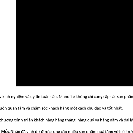
y kinh nghiệm và uy tín toàn cầu, Manulife không chỉ cung cấp các sản ph
luôn quan tâm và chăm sóc khách hàng một cách chu đáo và tốt nhất.
chương trình tri ân khách hàng hàng tháng, hàng quý và hàng năm và đại 
̃ Mộc Nhân
đã vinh dự được cung cấp nhiều sản phẩm quà tặng với số lượn