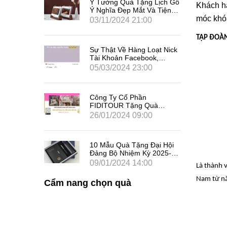
travel
Ý Tưởng Quà Tặng Lịch Gỗ
Khách hà
u Trong
Ý Nghĩa Đẹp Mắt Và Tiện
 Hội Diễn
Dụng Cho Năm Ất Tỵ 2025
móc khó
0
03/11/2024 21:00
Mừng 27
TẬP ĐOÀN 
ế Khoa
Sự Thật Về Hàng Loạt Nick
iên
Tài Khoản Facebook,
 Tặng
Instagram Bất Ngờ Sập
0
05/03/2024 23:00
̀ Đối
Trên Diện Rộng, Liên Tục
Đăng Xuất Người Dùng Là
Gì
Công Ty Cổ Phần
FIDITOUR Tặng Quà
Combo Ống Cắm Bút Kèm
26/01/2024 09:00
Namecard Cho Khách Hàng
Dịp 8/3
10 Mẫu Quà Tặng Đại Hội
Đảng Bộ Nhiệm Kỳ 2025-
2030 Tại Gỗ Mộc Nhân
09/01/2024 14:00
Là thành 
Nam từ năm
Cẩm nang chọn quà