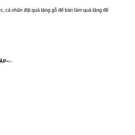
́c, cá nhân đặt quà tặng gỗ để bàn làm quà tặng để
ẤP
<--